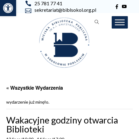
Otwórz pasek narzędzi
25 781 77 41
sekretariat@biblsokol.org.pl
« Wszystkie Wydarzenia
wydarzenie już minęło.
Wakacyjne godziny otwarcia
Biblioteki