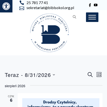
Otwórz pasek narzędzi
25 781 77 41
sekretariat@biblsokol.org.pl
Wydarz
Teraz
 - 
8/31/2026
Wyd
SZUKAJ
LIST
Nawiga
Wid
WYBIERZ
DATĘ.
naw
po
sierpień 2026
wyszuk
CZW.
i
6
widoka