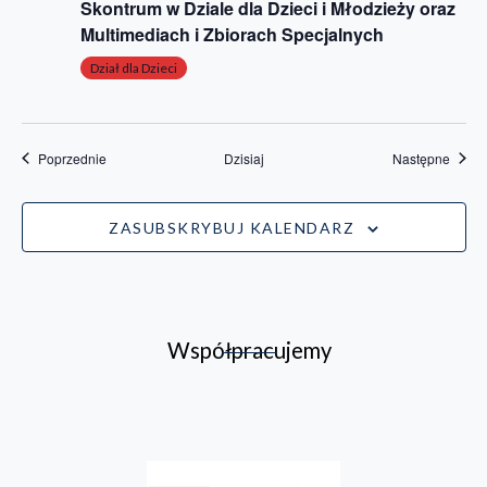
Skontrum w Dziale dla Dzieci i Młodzieży oraz
Multimediach i Zbiorach Specjalnych
Dział dla Dzieci
Wydarzenia
Wydar
Poprzednie
Dzisiaj
Następne
ZASUBSKRYBUJ KALENDARZ
Współpracujemy