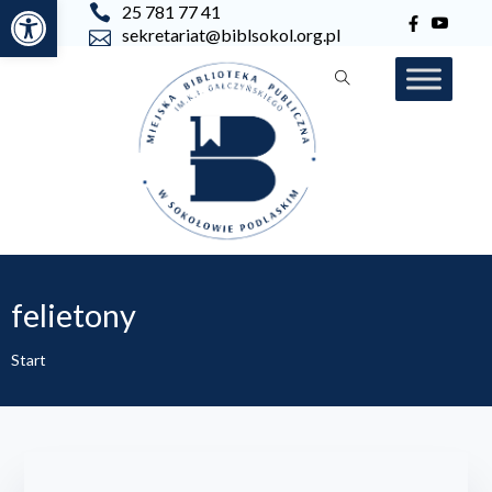
Otwórz pasek narzędzi
25 781 77 41
sekretariat@biblsokol.org.pl
felietony
Start