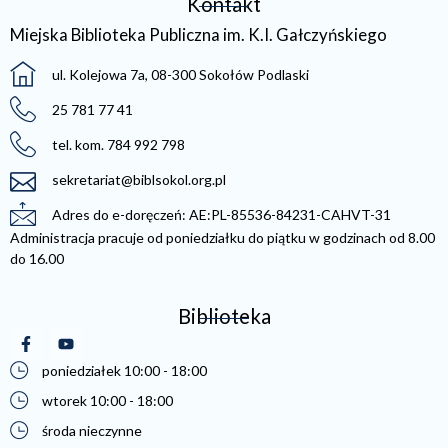
Kontakt
Miejska Biblioteka Publiczna im. K.I. Gałczyńskiego
ul. Kolejowa 7a, 08-300 Sokołów Podlaski
25 781 77 41
tel. kom. 784 992 798
sekretariat@biblsokol.org.pl
Adres do e-doręczeń: AE:PL-85536-84231-CAHVT-31
Administracja pracuje od poniedziałku do piątku w godzinach od 8.00
do 16.00
Biblioteka
(otwiera się w nowej karcie)
(otwiera się w nowej karcie)
poniedziałek 10:00 - 18:00
wtorek 10:00 - 18:00
środa nieczynne