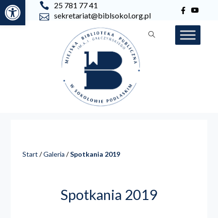
Otwórz pasek narzędzi
25 781 77 41
sekretariat@biblsokol.org.pl
Start
/
Galeria
/
Spotkania 2019
Spotkania 2019