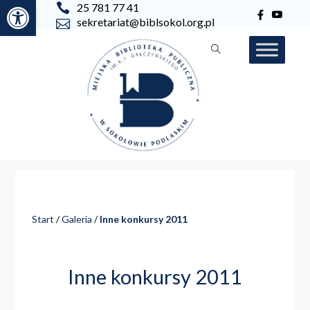
Otwórz pasek narzędzi
25 781 77 41
sekretariat@biblsokol.org.pl
Start
/
Galeria
/
Inne konkursy 2011
Inne konkursy 2011