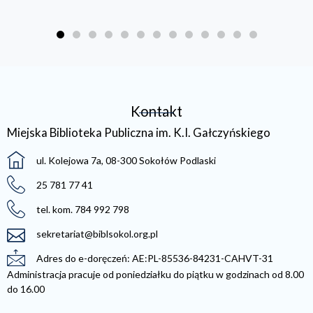
Kontakt
Miejska Biblioteka Publiczna im. K.I. Gałczyńskiego
ul. Kolejowa 7a, 08-300 Sokołów Podlaski
25 781 77 41
tel. kom. 784 992 798
sekretariat@biblsokol.org.pl
Adres do e-doręczeń: AE:PL-85536-84231-CAHVT-31
Administracja pracuje od poniedziałku do piątku w godzinach od 8.00
do 16.00